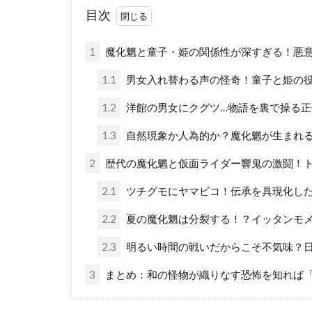
目次
1
魔化魍と童子・姫の関係性が深すぎる！悪
1.1
男女入れ替わる声の怪奇！童子と姫の
1.2
洋館の男女にクグツ…物語を裏で操る正
1.3
自然現象か人為的か？魔化魍が生まれ
2
歴代の魔化魍と仮面ライダー響鬼の激闘！
2.1
ツチグモにヤマビコ！伝承を具現化し
2.2
夏の魔化魍は分裂する！？イッタンモ
2.3
明るい時間の戦いだからこそ不気味？
3
まとめ：和の怪物が織りなす恐怖を知れば