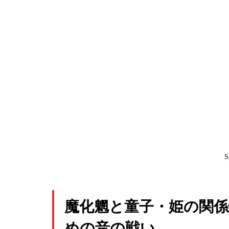
S
魔化魍と童子・姫の関
めの音の戦い