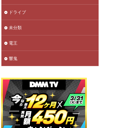
ドライブ
未分類
電王
響鬼