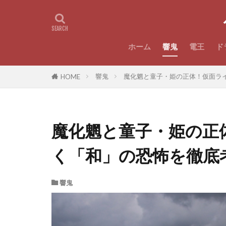
ホーム
響鬼
電王
ド
響鬼
魔化魍と童子・姫の正体！仮面ラ
HOME
魔化魍と童子・姫の正
く「和」の恐怖を徹底
響鬼