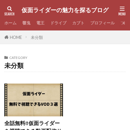
仮面ライダーの魅力を探るブログ
ホーム
響鬼
電王
ドライブ
カブト
プロフィール
プラ
HOME
未分類
CATEGORY
未分類
全話無料‼仮面ライダー