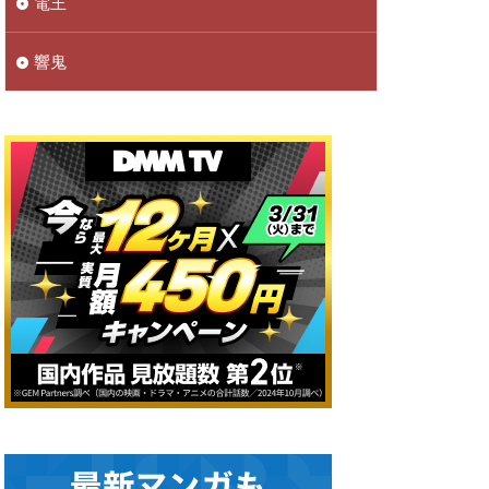
電王
響鬼