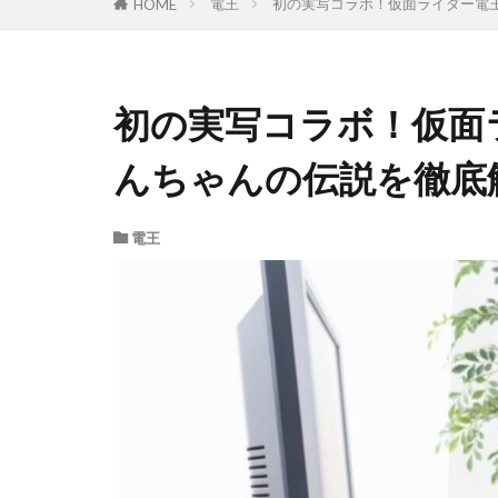
電王
初の実写コラボ！仮面ライダー電
HOME
初の実写コラボ！仮面
んちゃんの伝説を徹底
電王