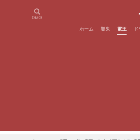
ホーム
響鬼
電王
ド