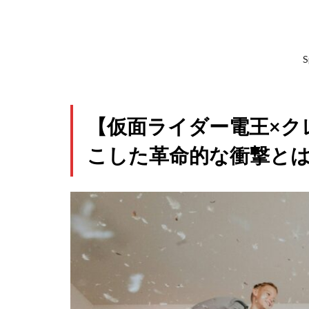
S
【仮面ライダー電王×ク
こした革命的な衝撃と