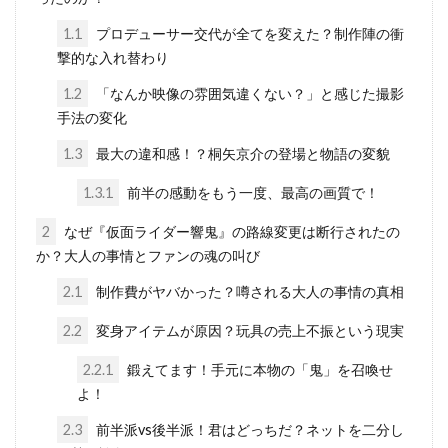
1.1
プロデューサー交代が全てを変えた？制作陣の衝
撃的な入れ替わり
1.2
「なんか映像の雰囲気違くない？」と感じた撮影
手法の変化
1.3
最大の違和感！？桐矢京介の登場と物語の変貌
1.3.1
前半の感動をもう一度、最高の画質で！
2
なぜ『仮面ライダー響鬼』の路線変更は断行されたの
か？大人の事情とファンの魂の叫び
2.1
制作費がヤバかった？噂される大人の事情の真相
2.2
変身アイテムが原因？玩具の売上不振という現実
2.2.1
鍛えてます！手元に本物の「鬼」を召喚せ
よ！
2.3
前半派vs後半派！君はどっちだ？ネットを二分し