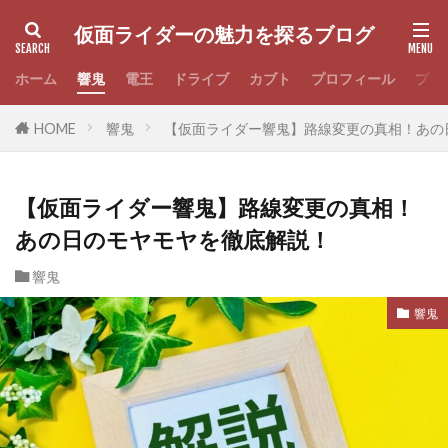
仮面ライダーの魅力を探るブログ
ホーム
響鬼
電王
ドライブ
カブト
プロフィール
プラ
HOME
響鬼
【仮面ライダー響鬼】路線変更の真相！あの
【仮面ライダー響鬼】路線変更の真相！
あの日のモヤモヤを徹底解説！
響鬼
響鬼