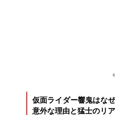
S
仮面ライダー響鬼はな
意外な理由と猛士のリ