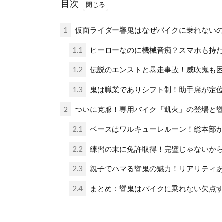
目次
1
仮面ライダー響鬼はなぜバイクに乗れない
1.1
ヒーローなのに機械音痴？スマホも持
1.2
伝説のエンストと暴走事故！威吹鬼も
1.3
鬼は職業でありシフト制！助手席が定
2
ついに克服！専用バイク「凱火」の登場と
2.1
ベースはワルキューレルーン！総本部
2.2
練習の末に免許取得！完璧じゃないか
2.3
親子でハマる響鬼の魅力！リアリティ
2.4
まとめ：響鬼はバイクに乗れない欠点