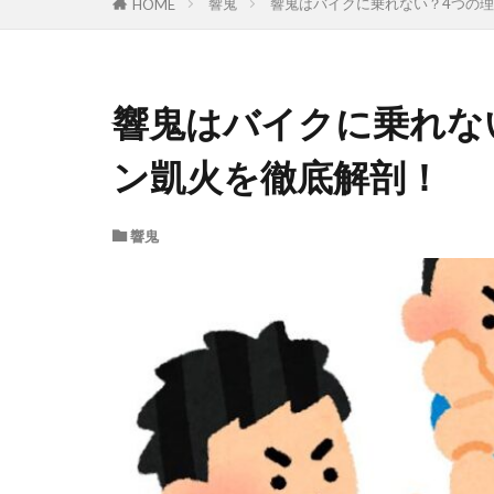
響鬼
響鬼はバイクに乗れない？4つの
HOME
響鬼はバイクに乗れな
ン凱火を徹底解剖！
響鬼