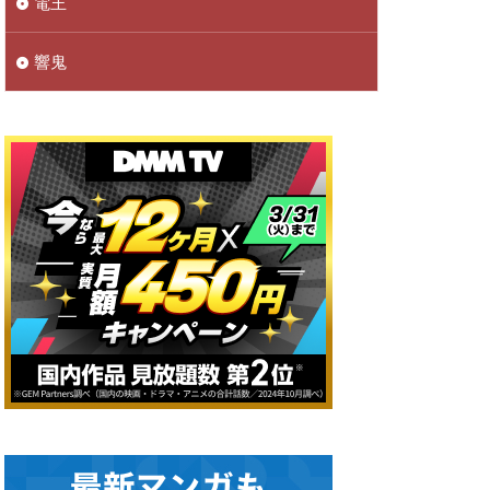
電王
響鬼