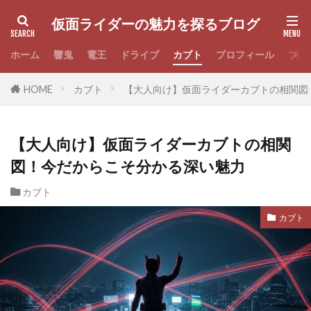
仮面ライダーの魅力を探るブログ
ホーム
響鬼
電王
ドライブ
カブト
プロフィール
プラ
HOME
カブト
【大人向け】仮面ライダーカブトの相関図
【大人向け】仮面ライダーカブトの相関
図！今だからこそ分かる深い魅力
カブト
カブト