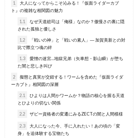
1
大人になってからこそ沁みる！『仮面ライダーカブ
ト』の複雑な相関図の魅力
1.1
なぜ天道総司は「俺様」なのか？傲慢さの裏に隠
された孤独と優しさ
1.2
「戦いの神」と「戦いの素人」― 加賀美新との対
比で際立つ魂の絆
1.3
愛憎の迷宮…地獄兄弟（矢車想・影山瞬）が堕ち
た闇と悲しき叫び
2
擬態と真実が交錯する！ワームを含めた『仮面ライダ
ーカブト』相関図の深層
2.1
ひよりは人間かワームか？物語の核心を握る天道
とひよりの切ない関係
2.2
ザビー資格者の変遷にみるZECTの闇と人間模様
2.3
大人になった今、手に入れたい！あの頃の「変
身」を追体験する宝物たち