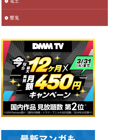
電王
響鬼