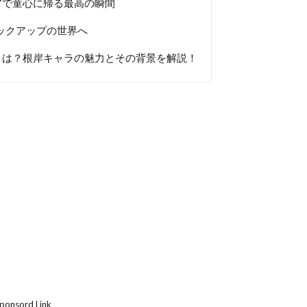
アで童心に帰る最高の瞬間
ロックアップの世界へ
とは？根岸キャラの魅力とその背景を解説！
ponsord Link